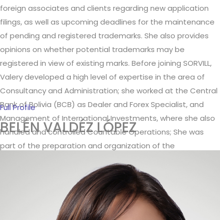
foreign associates and clients regarding new application
filings, as well as upcoming deadlines for the maintenance
of pending and registered trademarks. She also provides
opinions on whether potential trademarks may be
registered in view of existing marks. Before joining SORVILL,
Valery developed a high level of expertise in the area of
Consultancy and Administration; she worked at the Central
Bank of Bolivia (BCB) as Dealer and Forex Specialist, and
Full Profile
Management of International Investments, where she also
BELÉN VALDÉZ LÓPEZ
handled and controlled Countable Operations; She was
part of the preparation and organization of the
Institutionalized Ministerial Meetings of Grupo de Rio and
the European Union at the Ministry of Foreign Affairs and
was General Administrator at a Venezuelan Health Care
Clinic. She speaks Spanish, English, Russian, German,
Portuguese and French, and because of her language skills