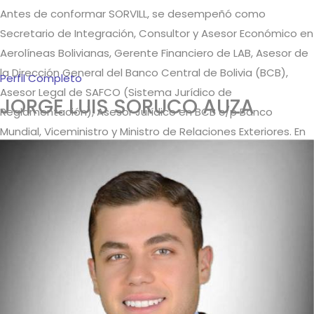
Antes de conformar SORVILL, se desempeñó como
Secretario de Integración, Consultor y Asesor Económico en
Aerolíneas Bolivianas, Gerente Financiero de LAB, Asesor de
la Dirección General del Banco Central de Bolivia (BCB),
Perfil Completo
Asesor Legal de SAFCO (Sistema Jurídico de
JORGE LUIS SORUCO AUZA
Reglamentación), Asesor Jurídico en BCB c/p Banco
Mundial, Viceministro y Ministro de Relaciones Exteriores. En
1982 fundó la Oficina de Marcas y Patentes SORVILL la cual
dirige hasta la fecha